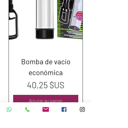
Bomba de vacío
económica
Prix
40,25 $US
Ajouter au panier
Dirección y Contáctos