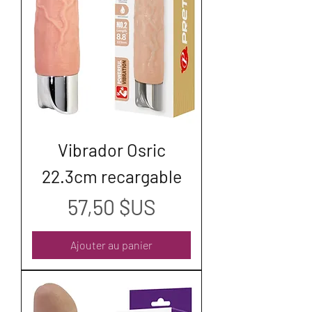
Vibrador Osric
22.3cm recargable
Prix
57,50 $US
Ajouter au panier