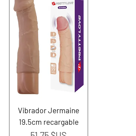
Vibrador Jermaine
19.5cm recargable
Prix
51,75 $US