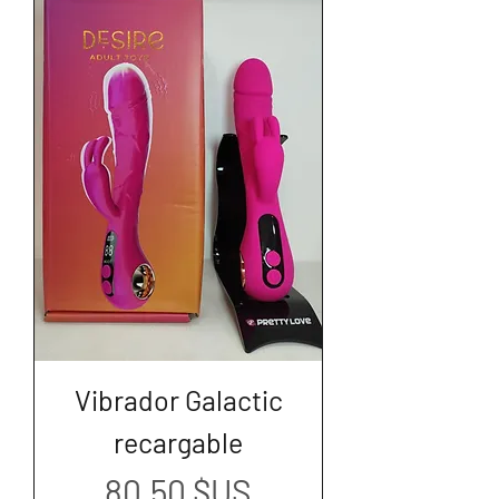
Vibrador Galactic
recargable
Prix
80,50 $US