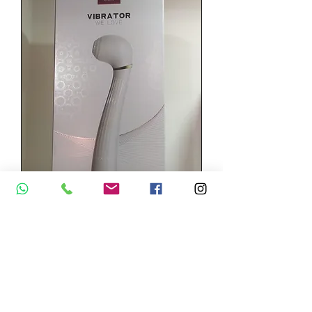
Vibrador
succionador 2 en 1