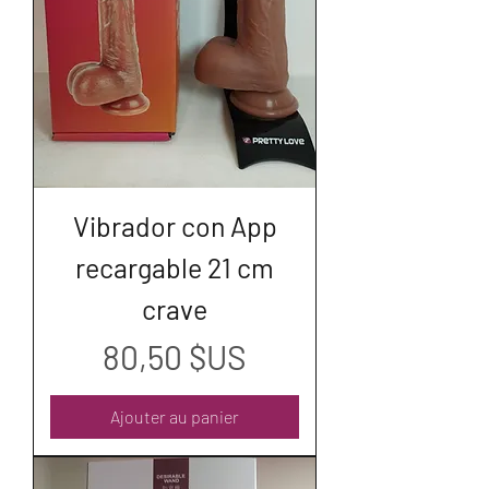
Vibrador con App
recargable 21 cm
crave
Prix
80,50 $US
Ajouter au panier