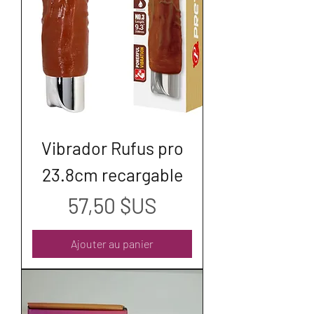
Vibrador Rufus pro
23.8cm recargable
Prix
57,50 $US
Ajouter au panier