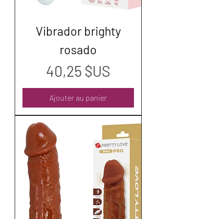
Vibrador brighty
rosado
Prix
40,25 $US
Ajouter au panier