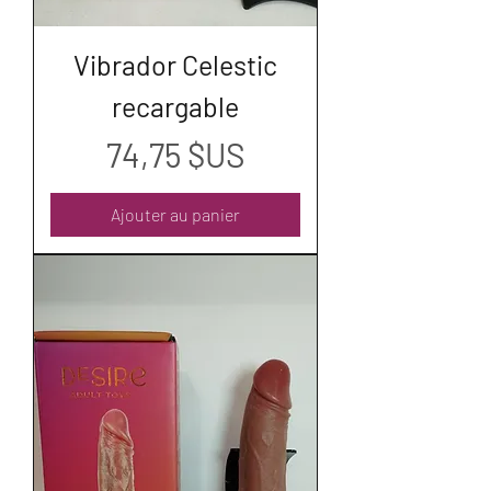
Vibrador Celestic
recargable
Prix
74,75 $US
Ajouter au panier