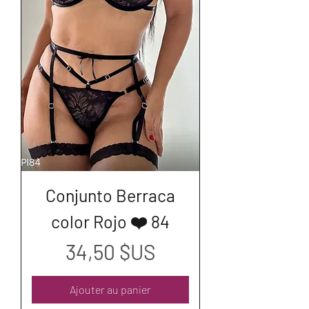
Conjunto Berraca
color Rojo ❤️ 84
Prix
34,50 $US
Ajouter au panier