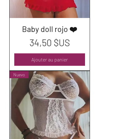
Baby doll rojo ❤️
Prix
34,50 $US
Ajouter au panier
Nuevo