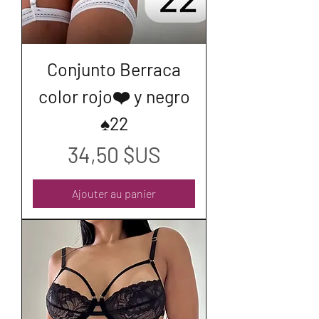
Conjunto Berraca
color rojo❤️ y negro
♠️22
Prix
34,50 $US
Ajouter au panier