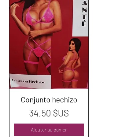
Conjunto hechizo
Prix
34,50 $US
Ajouter au panier