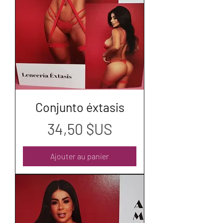
Conjunto éxtasis
Prix
34,50 $US
Ajouter au panier