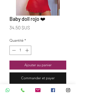
Baby doll rojo ❤️
Prix
34,50 $US
Quantité
*
Ajouter au panier
Commander et payer
Dirección y Contáctos