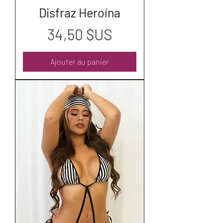
Disfraz Heroína
Prix
34,50 $US
Ajouter au panier