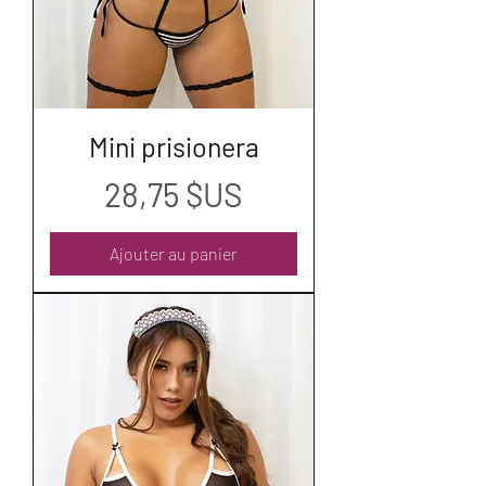
Mini prisionera
Prix
28,75 $US
Ajouter au panier