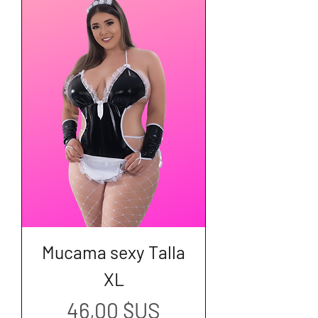
Mucama sexy Talla
XL
Prix
46,00 $US