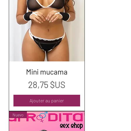
Mini mucama
Prix
28,75 $US
Ajouter au panier
Nuevo