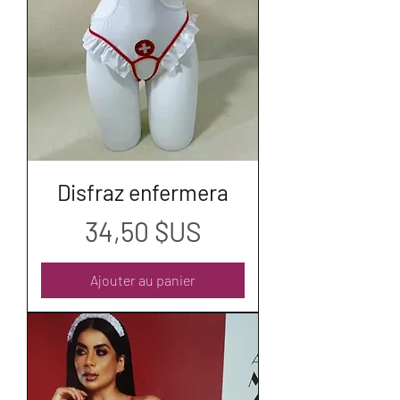
Disfraz enfermera
Prix
34,50 $US
Ajouter au panier