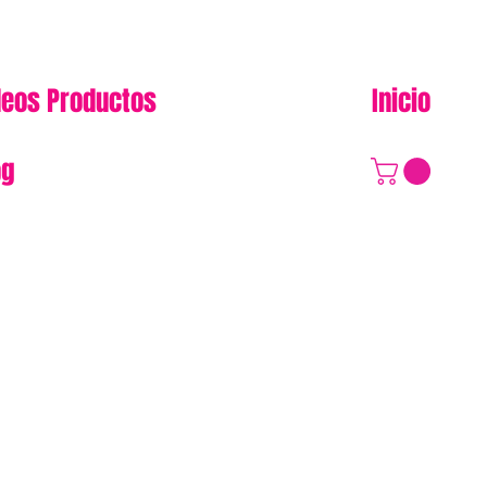
deos Productos
Inicio
og