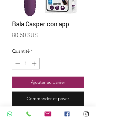
Bala Casper con app
Prix
80,50 $US
Quantité
*
Ajouter au panier
Commander et payer
Dirección y Contáctos