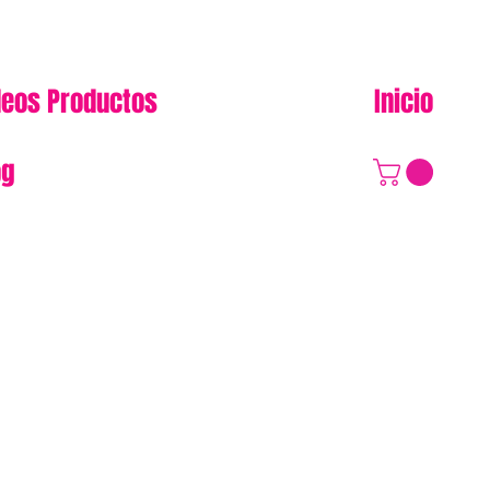
deos Productos
Inicio
og